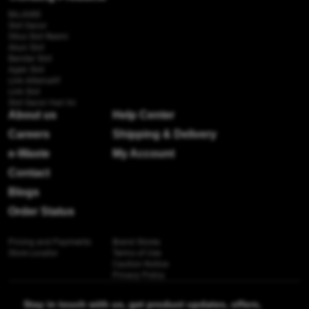
BAJAI88
Slot Gacor
Situs Slot Resmi
Akun Slot
Bandar Slot
Agen Slot
Link Alternatif
Link Slot
Slot Gacor Hari Ini
About us
Help Center
Careers
Shipping & Delivery
e-Waste
My Account
Contact
Blogs
Order Status
Pricing and Payments
Brand Stores
Store Locator
Terms of Use
Caution Notice
Privacy Policy
Stay in touch with us, get product updates, offers,