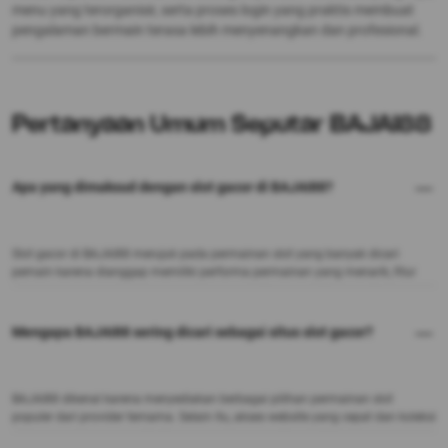
menu yang terorganisir, serta proses login yang praktis membuat
pengalaman bermain terasa lebih menyenangkan dan profesional.
Pertanyaan Umum Seputar BAJAI88
Apa yang dimaksud dengan slot gacor di BAJAI88?
Slot gacor di BAJAI88 merujuk pada permainan slot yang banyak dicari
pemain karena dianggap memiliki performa permainan yang menarik, fitur
bonus yang beragam, dan pengalaman bermain yang lebih menghibur.
Mengapa BAJAI88 sering dicari sebagai situs slot gacor?
BAJAI88 dikenal karena menyediakan berbagai pilihan permainan slot
populer dari provider ternama. Selain itu, akses website yang cepat dan koleksi
game yang lengkap menjadi alasan banyak pemain memilih BAJAI88.