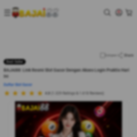
slot gacor
Supported by
Share
Compare
Best Seller
BAJAI88: Link Resmi Slot Gacor Dengan Akses Login Praktis Hari
Ini
Daftar Slot Gacor
4.8
(1.329 Ratings & 1.618 Reviews)