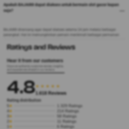
Apakah BAJAI88 dapat diakses untuk bermain slot gacor kapan
saja?
BAJAI88 dirancang agar dapat diakses selama 24 jam melalui berbagai
perangkat. Hal ini memungkinkan pemain menikmati berbagai permainan
slot gacor favorit mereka dengan lebih fleksibel dan nyaman.
Ratings and Reviews
Hear it from our customers
Discover authentic customer stories, insights,
and experiences shared in our reviews.
4.8
1.618 Reviews
Rating distribution
5
1.329 Ratings
4
214 Ratings
3
58 Ratings
2
11 Ratings
1
6 Ratings