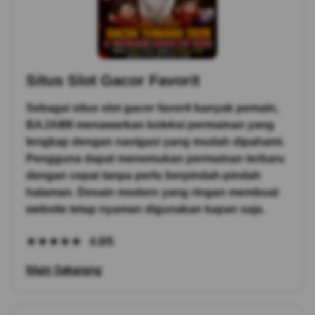
Situs Slot Gacor Favorit
Sebagai situs slot gacor favorit banyak pemain,
BAJAI88 menawarkan koleksi permainan yang
lengkap dengan navigasi yang mudah dipahami.
Pengguna dapat menemukan permainan terbaru
dengan cepat tanpa perlu berpindah-pindah
halaman. Desain modern yang ringan membuat
website tetap nyaman digunakan kapan saja.
★★★★★
4.8/5
Main Sekarang