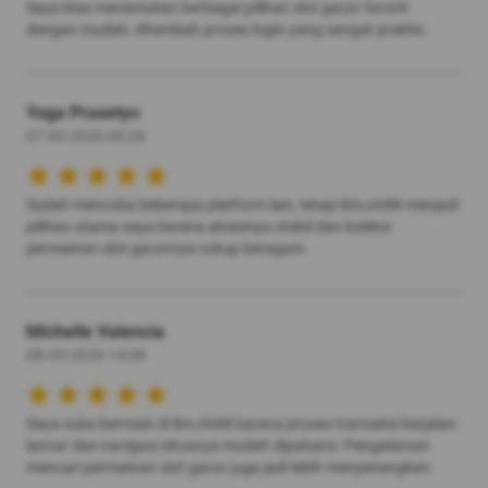
Saya bisa menemukan berbagai pilihan slot gacor favorit
dengan mudah, ditambah proses login yang sangat praktis.
Yoga Prasetyo
07-05-2026 00:26
Sudah mencoba beberapa platform lain, tetapi BAJAI88 menjadi
pilihan utama saya karena aksesnya stabil dan koleksi
permainan slot gacornya cukup beragam.
Michelle Valencia
08-05-2026 14:08
Saya suka bermain di BAJAI88 karena proses transaksi berjalan
lancar dan navigasi situsnya mudah dipahami. Pengalaman
mencari permainan slot gacor juga jadi lebih menyenangkan.