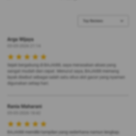
Top Reviews
Arga Wijaya
03-05-2026 21:14
Sejak bergabung di BAJAI88, saya merasakan akses yang
sangat mudah dan cepat. Menurut saya, BAJAI88 memang
layak disebut sebagai salah satu situs slot gacor yang nyaman
digunakan setiap hari.
Rania Maharani
05-05-2026 18:42
BAJAI88 memiliki tampilan yang sederhana namun lengkap.