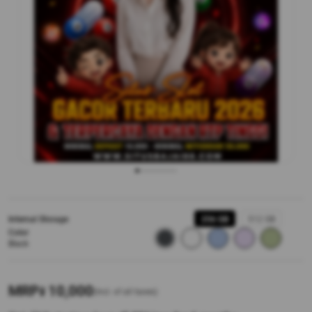
Internal Storage
256 GB
512 GB
Color
Black
MRP
៛ 10,000
(Incl. of all taxes)