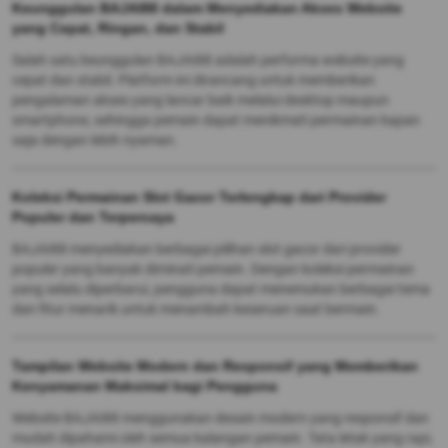
Keunggulan BAJAI88 dalam Menyediakan Akses Website
yang Cepat, Ringan, dan Stabil
Salah satu keunggulan BAJAI88 adalah performa website yang
cepat dan stabil. Platform ini dirancang untuk memberikan
pengalaman akses yang lancar baik melalui desktop maupun
smartphone, sehingga pemain dapat menikmati permainan kapan
saja dengan lebih nyaman.
Koleksi Permainan Slot Gacor Terlengkap dari Provider
Populer dan Terpercaya
BAJAI88 menyediakan berbagai pilihan slot gacor dari provider
populer yang banyak diminati pemain. Dengan koleksi permainan
yang selalu diperbarui, pengguna dapat menemukan berbagai tema
dan fitur menarik untuk menambah keseruan saat bermain.
Tampilan Website Modern dan Responsif yang Memberikan
Kenyamanan Maksimal bagi Pengguna
Website BAJAI88 menggunakan desain modern yang responsif dan
mudah dipahami oleh semua kalangan pemain. Tata letak yang rapi,